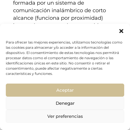
formada por un sistema de
comunicación inalámbrico de corto
alcance (funciona por proximidad)
integrada en smartphones y tablets.
La idea es que dos dispositivos puedan
comunicarse entre sí de manera
Para ofrecer las mejores experiencias, utilizamos tecnologías como
cómoda y eficaz, simplemente
las cookies para almacenar y/o acceder a la información del
dispositivo. El consentimiento de estas tecnologías nos permitirá
acercando uno al otro. Su virtud sería
procesar datos como el comportamiento de navegación o las
ahorrar tiempo y esfuerzo al emparejar
identificaciones únicas en este sitio. No consentir o retirar el
consentimiento, puede afectar negativamente a ciertas
dos aparatos.
características y funciones.
NFC es la tecnología del futuro, que se
implanta para pagar en los
Aceptar
establecimientos, para vincular
Denegar
distintos dispositivos de manera rápida
y para enviar fotos o cualquier
Ver preferencias
documento entre dispositivos. Esta
tecnología ha llegado para hacerte la