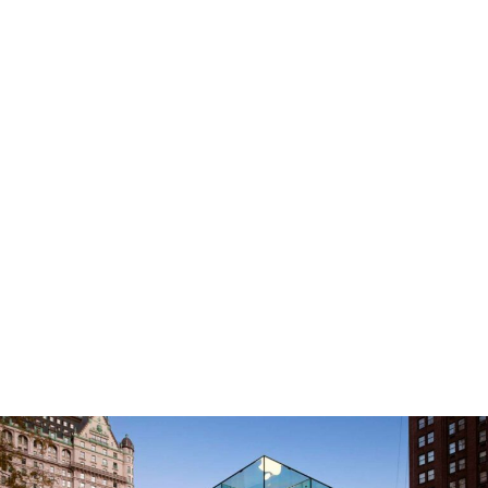
para expresar sus sentimientos. Sin
duda se
prioriza la experiencia de
usuario
así como su propia
interacción
. Esta experiencia va de la
mano de su diseño y estética. Su
decoración es minimalista y moderna,
con líneas sencillas y colores claros que
crean un
ambiente relajado y
agradable
. Además, las tiendas suelen
estar llenas de luz natural gracias a sus
grandes ventanales, lo que las hace
aún más atractivas.