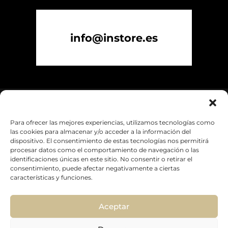
info@instore.es
Para ofrecer las mejores experiencias, utilizamos tecnologías como
las cookies para almacenar y/o acceder a la información del
dispositivo. El consentimiento de estas tecnologías nos permitirá
procesar datos como el comportamiento de navegación o las
identificaciones únicas en este sitio. No consentir o retirar el
consentimiento, puede afectar negativamente a ciertas
características y funciones.
Política de Privacidad
|
Aviso Legal
|
Política de
Empresa
|
Reporta y Actúa
Aceptar
INSTORE © 2013 Propiedad de E-Commerce
Networks, S.L.