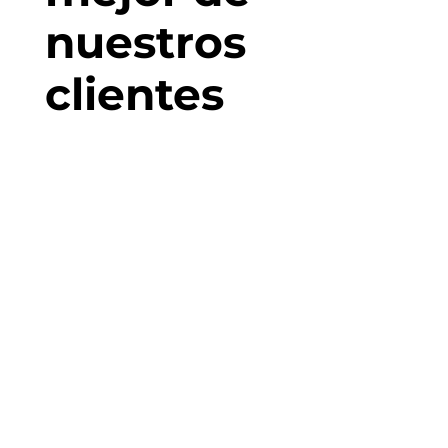
nuestros
clientes
Lancôme
Lancôme Beauty
Tech House: un
pop-up que
combina precisión,
lujo y tecnología