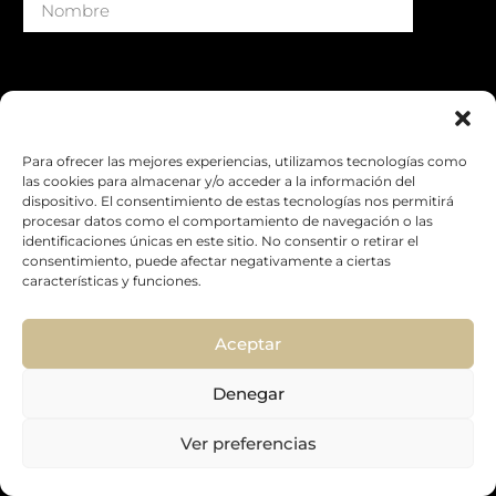
Para ofrecer las mejores experiencias, utilizamos tecnologías como
las cookies para almacenar y/o acceder a la información del
dispositivo. El consentimiento de estas tecnologías nos permitirá
procesar datos como el comportamiento de navegación o las
identificaciones únicas en este sitio. No consentir o retirar el
consentimiento, puede afectar negativamente a ciertas
características y funciones.
Aceptar
EMAIL
Denegar
Ver preferencias