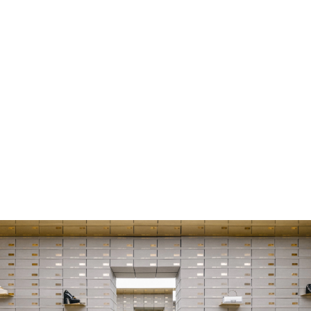
Un espacio efímero de 300 m² en tan
solo 3 semanas de producción y 3
días de instalación.
Ver Proyecto >