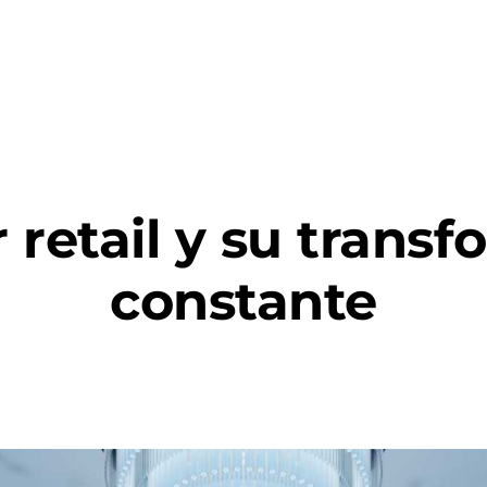
osotros
Servicios
Proyectos
Clientes
r retail y su trans
constante