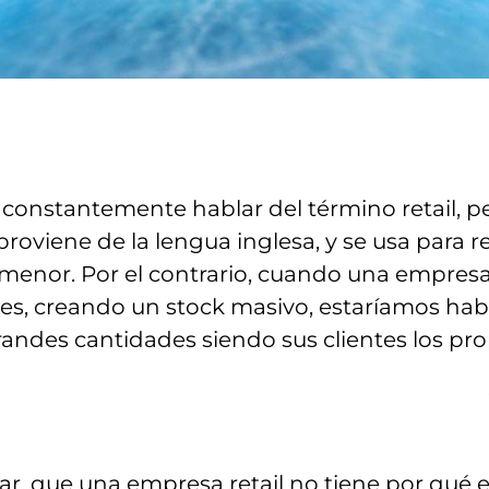
 constantemente hablar del término retail, p
roviene de la lengua inglesa, y se usa para re
 menor. Por el contrario, cuando una empres
tes, creando un stock masivo, estaríamos hab
andes cantidades siendo sus clientes los propi
r, que una empresa retail no tiene por qué e