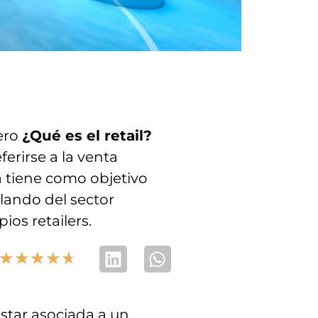
ero
¿Qué es el retail?
ferirse a la venta
a tiene como objetivo
lando del sector
os retailers.
★
★
★
★
★
star asociada a un