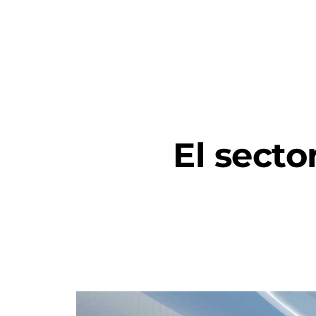
X360
N
El secto