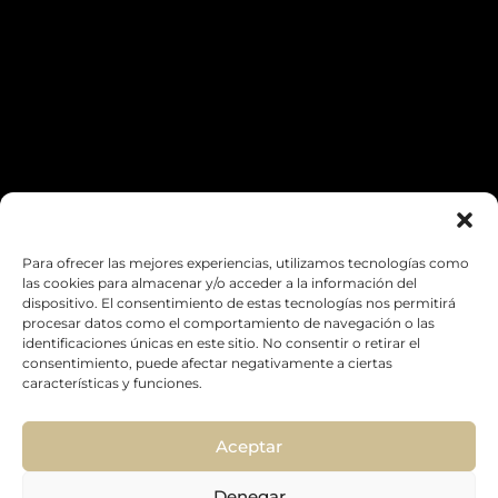
SECTOR (OPCIONAL)
Para ofrecer las mejores experiencias, utilizamos tecnologías como
las cookies para almacenar y/o acceder a la información del
dispositivo. El consentimiento de estas tecnologías nos permitirá
procesar datos como el comportamiento de navegación o las
identificaciones únicas en este sitio. No consentir o retirar el
consentimiento, puede afectar negativamente a ciertas
características y funciones.
Aceptar
Denegar